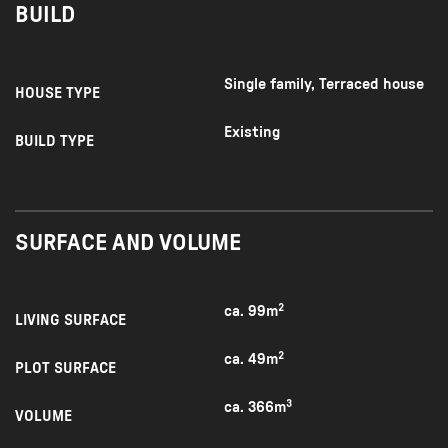
BUILD
EVERY GOOD STORY HAS DETAILS.
Omgevingsvergunning huisvesting maximaal vier
Single family, Terraced house
HOUSE TYPE
bewoners aanwezig.
Existing
BUILD TYPE
SURFACE AND VOLUME
ca. 99m²
LIVING SURFACE
ca. 49m²
PLOT SURFACE
ca. 366m³
VOLUME