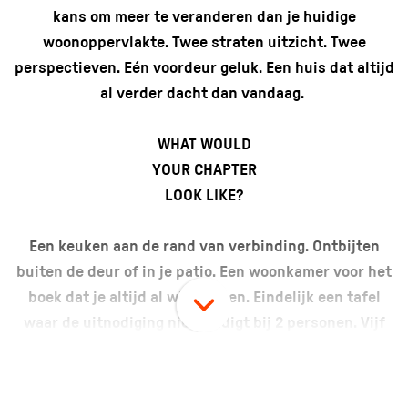
kans om meer te veranderen dan je huidige
woonoppervlakte. Twee straten uitzicht. Twee
perspectieven. Eén voordeur geluk. Een huis dat altijd
al verder dacht dan vandaag.
WHAT WOULD
YOUR CHAPTER
LOOK LIKE?
Een keuken aan de rand van verbinding. Ontbijten
buiten de deur of in je patio. Een woonkamer voor het
boek dat je altijd al wilde lezen. Eindelijk een tafel
waar de uitnodiging niet eindigt bij 2 personen. Vijf
slaapkamers, twee badkamers. Om te zorgen dat
“elkaar in de weg lopen” een uitdaging blijft. En de
rest van de schaalverdeling? Genoeg lucht tussen