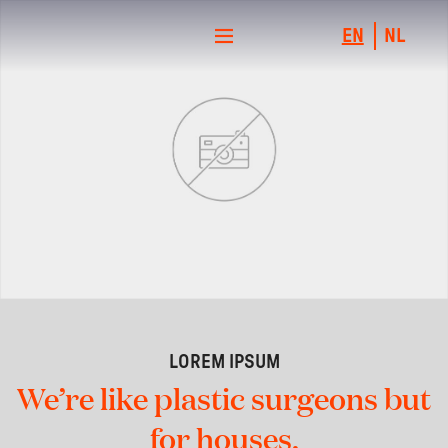
EN
NL
LOREM IPSUM
We’re like plastic surgeons but
for houses.