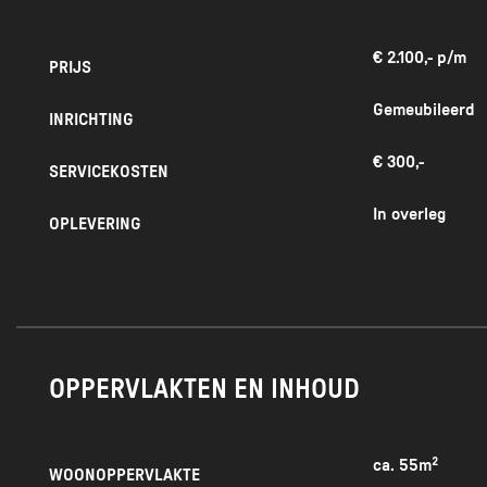
Utrecht Centraal St
€ 2.100,- p/m
PRIJS
je na
Gemeubileerd
INRICHTING
€ 300,-
SERVICEKOSTEN
N
In overleg
keukengerei, kookpla
OPLEVERING
droger en/of droogrek
OPPERVLAKTEN EN INHOUD
• De hu
ca. 55m²
WOONOPPERVLAKTE