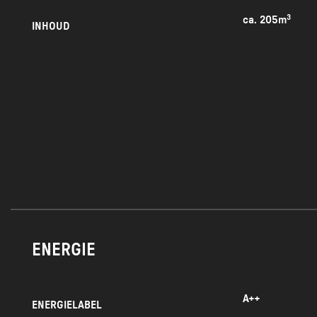
ca. 205m³
INHOUD
• De verhuur
ENERGIE
A++
ENERGIELABEL