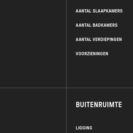
• Geen huisdieren
AANTAL SLAAPKAMERS
• Geen huisgenoten
der behoudt zich het recht voor om de huurde
AANTAL BADKAMERS
AANTAL VERDIEPINGEN
VOORZIENINGEN
BUITENRUIMTE
LIGGING