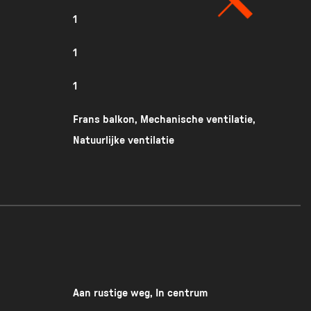
1
r te selecteren
1
1
Frans balkon, Mechanische ventilatie,
Natuurlijke ventilatie
Aan rustige weg, In centrum