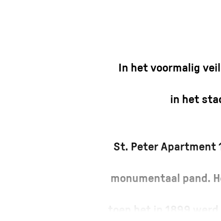
In het voormalig vei
in het st
St. Peter Apartment 
monumentaal pand. He
toen het in 1899 werd