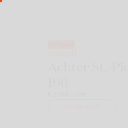
Verhuurd
UTRECHT
Achter St.-Pi
196
€ 2.100,- p/m
TELL ME MORE