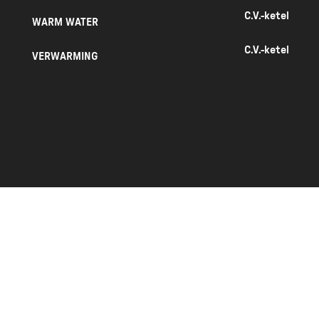
C.V.-ketel
WARM WATER
C.V.-ketel
VERWARMING