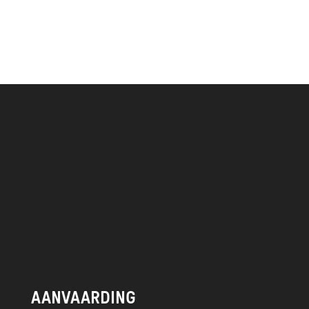
persoonsbed. Er is een
wa
Het pand ligt midden 
straat met prach
Utrecht, zoals de 
winkelstraten, een gro
AANVAARDING